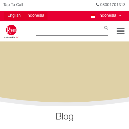
Tap To Call
08001701313
English
Indonesia
Indonesia
Blog