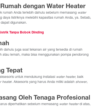
ik Rumah dengan Water Heater
rik rumah Anda terlebih dahulu sebelum memasang
water
 daya listriknya melebihi kapasitas rumah Anda, ya. Sebab,
 dapat digunakan.
istrik Tanpa Bobok Dinding
mah
ebih dahulu juga soal tekanan air yang tersedia di rumah
ndah atau lemah, maka bisa menggunakan pompa pendorong
ng Tepat
sesoris untuk mendukung instalasi
water heater,
baik
r heate
r. Aksesoris yang harus Anda miliki adalah
shower
,
pasang Oleh Tenaga Profesional
harus diperhatikan sebelum memasang
water heater
di atas,