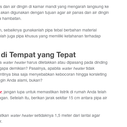
as dan air dingin di kamar mandi yang mengarah langsung ke
a akan digunakan dengan tujuan agar air panas dan air dingin
a hambatan.
n, sebaiknya gunakanlah pipa tebal berbahan material
lihlah juga pipa khusus yang memiliki ketahanan terhadap
 di Tempat yang Tepat
wa
water heater
harus diletakkan atau dipasang pada dinding
ngapa demikian? Pasalnya, apabila
water heater
tidak
antinya bisa saja menyebabkan kebocoran hingga korsleting
ingin Anda alami, bukan?
r
,
jangan lupa untuk memastikan listrik di rumah Anda telah
 Setelah itu, berikan jarak sekitar 15 cm antara pipa air
atkan
water heater
setidaknya 1,5 meter dari lantai agar
r.