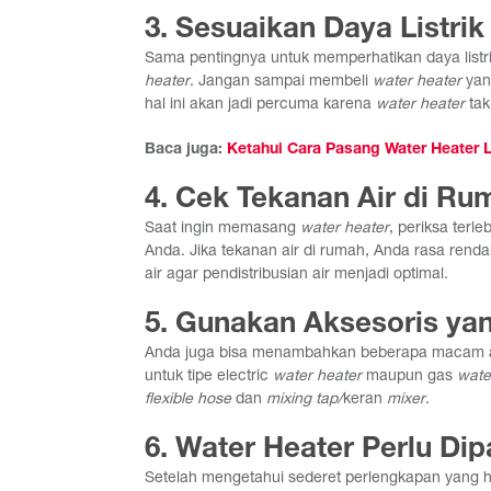
3. Sesuaikan Daya Listr
Sama pentingnya untuk memperhatikan daya list
heater
. Jangan sampai membeli
water heater
yang
hal ini akan jadi percuma karena
water heater
tak
Baca juga:
Ketahui Cara Pasang Water Heater L
4. Cek Tekanan Air di Ru
Saat ingin memasang
water heater
, periksa terl
Anda. Jika tekanan air di rumah, Anda rasa re
air agar pendistribusian air menjadi optimal.
5. Gunakan Aksesoris ya
Anda juga bisa menambahkan beberapa macam ak
untuk tipe electric
water heater
maupun gas
wate
flexible hose
dan
mixing tap/
keran
mixer
.
6. Water Heater Perlu Di
Setelah mengetahui sederet perlengkapan yang 