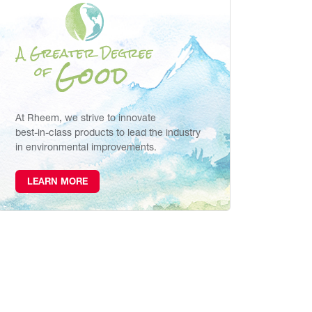
At Rheem, we strive to innovate
best-in-class products to lead the industry
in environmental improvements.
LEARN MORE