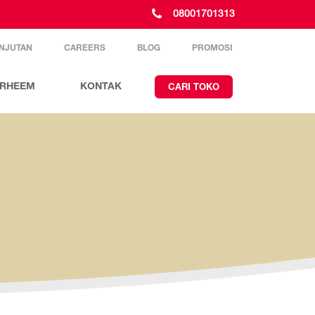
08001701313
NJUTAN
CAREERS
BLOG
PROMOSI
H RHEEM
KONTAK
CARI TOKO