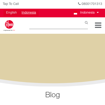
Tap To Call
08001701313
English
Indonesia
Indonesia
Blog